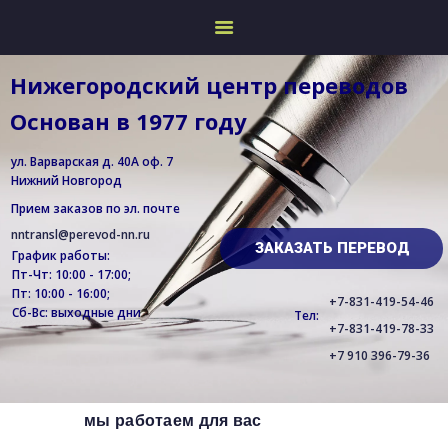
НИЖЕГОРОДСКИЙ ЦЕНТР
ПЕРЕВОДОВ
Нижегородский центр переводов
Бюро переводов в Нижнем Новгороде, срочный перевод иностранных
Основан в 1977 году
документов
ул. Варварская д. 40А оф. 7
О КОМПАНИИ
Нижний Новгород
УСЛУГИ И ЦЕНЫ
Прием заказов по эл. почте
ЯЗЫКИ
nntransl@perevod-nn.ru
ЗАКАЗАТЬ ПЕРЕВОД
График работы:
КОНТАКТЫ
Пт-Чт: 10:00 - 17:00;
ПАРТНЕРАМ
Пт: 10:00 - 16:00;
+7-831-419-54-46
Сб-Вс: выходные дни
Тел:
EN
+7-831-419-78-33
+7 910 396-79-36
мы работаем для вас